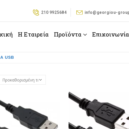
210 9925684
info@georgiou-grou
χική
Η Εταιρεία
Προϊόντα
Επικοινωνί
Α USB