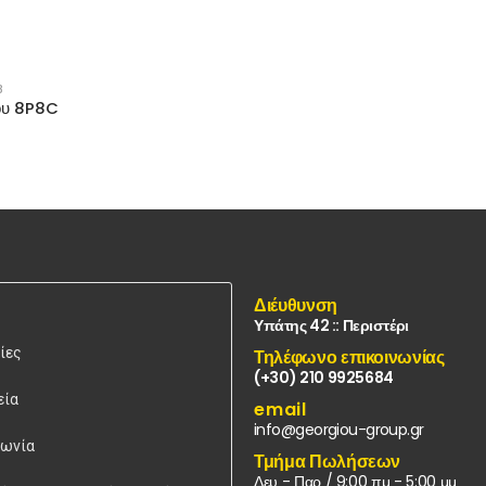
B
ύου 8P8C
Διέυθυνση
Υπάτης 42 :: Περιστέρι
ίες
Τηλέφωνο επικοινωνίας
(+30) 210 9925684
εία
email
info@georgiou-group.gr
νωνία
Τμήμα Πωλήσεων
Δευ - Παρ / 9:00 πμ - 5:00 μμ