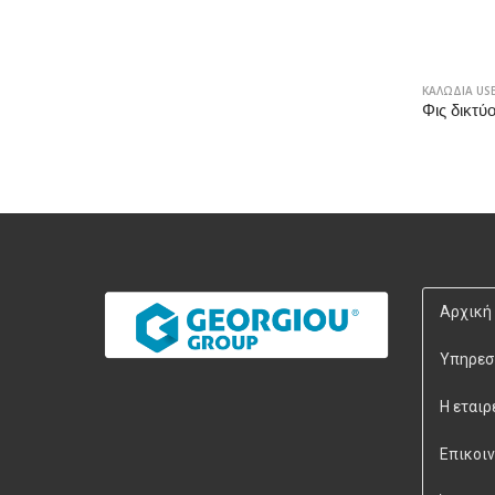
ΚΑΛΩΔΙΑ US
Φις δικτ
Αρχική
Υπηρεσ
Η εταιρ
Επικοι