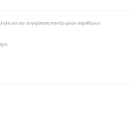
ληλα για την συγκράτηση παντζουριών παραθύρων.
χια.