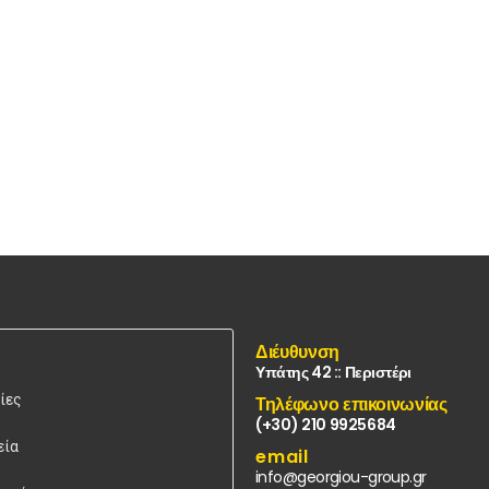
Διέυθυνση
Υπάτης 42 :: Περιστέρι
ίες
Τηλέφωνο επικοινωνίας
(+30) 210 9925684
εία
email
info@georgiou-group.gr