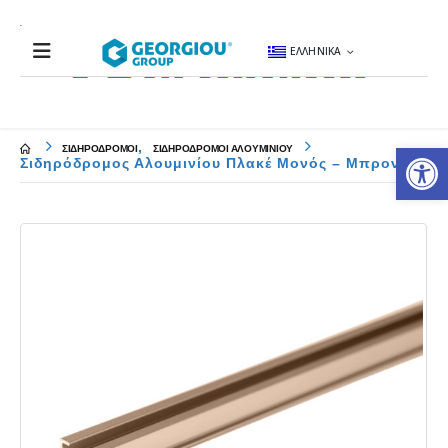
ΕΛΛΗΝΙΚΆ
Αν
,
ΣΙΔΗΡΟΔΡΟΜΟΙ
ΣΙΔΗΡΟΔΡΟΜΟΙ ΑΛΟΥΜΙΝΙΟΥ
Σιδηρόδρομος Αλουμινίου Πλακέ Μονός – Μπρονζέ