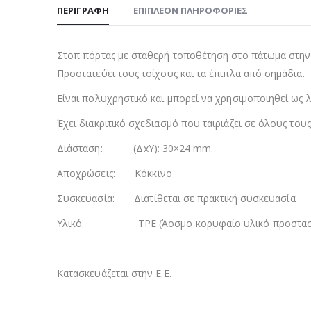
ΠΕΡΙΓΡΑΦΉ
ΕΠΙΠΛΈΟΝ ΠΛΗΡΟΦΟΡΊΕΣ
Στοπ πόρτας με σταθερή τοποθέτηση στο πάτωμα στην ε
Προστατεύει τους τοίχους και τα έπιπλα από σημάδια.
Είναι πολυχρηστικό και μπορεί να χρησιμοποιηθεί ως λ
Έχει διακριτικό σχεδιασμό που ταιριάζει σε όλους του
Διάσταση: (ΔxΥ): 30×24 mm.
Αποχρώσεις: Κόκκινο
Συσκευασία: Διατίθεται σε πρακτική συσκευασία
Υλικό: TPE (Άοσμο κορυφαίο υλικό προστασίας το
Κατασκευάζεται στην Ε.Ε.