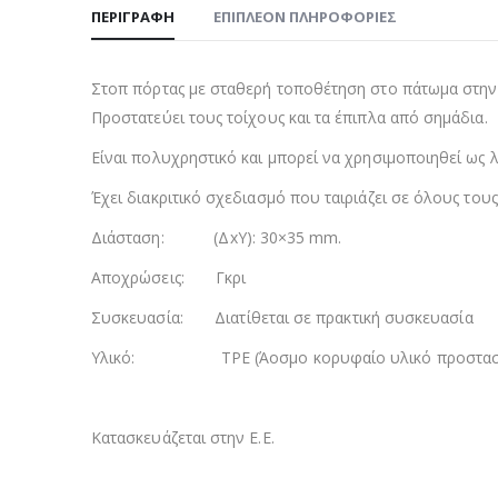
ΠΕΡΙΓΡΑΦΉ
ΕΠΙΠΛΈΟΝ ΠΛΗΡΟΦΟΡΊΕΣ
Στοπ πόρτας με σταθερή τοποθέτηση στο πάτωμα στην ε
Προστατεύει τους τοίχους και τα έπιπλα από σημάδια.
Είναι πολυχρηστικό και μπορεί να χρησιμοποιηθεί ως λ
Έχει διακριτικό σχεδιασμό που ταιριάζει σε όλους του
Διάσταση: (ΔxΥ): 30×35 mm.
Αποχρώσεις: Γκρι
Συσκευασία: Διατίθεται σε πρακτική συσκευασία
Υλικό: TPE (Άοσμο κορυφαίο υλικό προστασίας το
Κατασκευάζεται στην Ε.Ε.